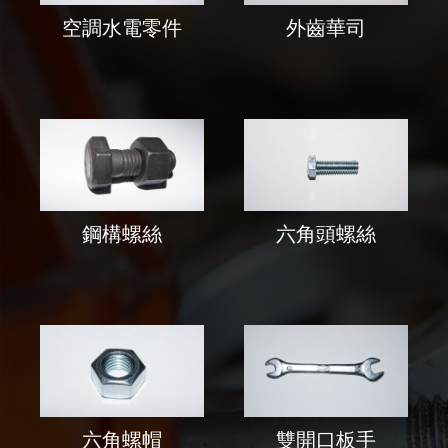
空調水電零件
外齒華司
鋼構螺絲
六角頭螺絲
六角螺帽
雙開口板手